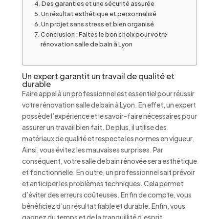
Des garanties et une sécurité assurée
Un résultat esthétique et personnalisé
Un projet sans stress et bien organisé
Conclusion : Faites le bon choix pour votre
rénovation salle de bain à Lyon
Un expert garantit un travail de qualité et
durable
Faire appel à un professionnel est essentiel pour réussir
votre rénovation salle de bain à Lyon. En effet, un expert
possède l’expérience et le savoir-faire nécessaires pour
assurer un travail bien fait. De plus, il utilise des
matériaux de qualité et respecte les normes en vigueur.
Ainsi, vous évitez les mauvaises surprises. Par
conséquent, votre salle de bain rénovée sera esthétique
et fonctionnelle. En outre, un professionnel sait prévoir
et anticiper les problèmes techniques. Cela permet
d’éviter des erreurs coûteuses. En fin de compte, vous
bénéficiez d’un résultat fiable et durable. Enfin, vous
gagnez du temps et de la tranquillité d’esprit.