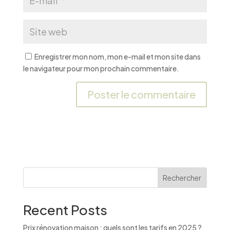
Enregistrer mon nom, mon e-mail et mon site dans
le navigateur pour mon prochain commentaire.
A
l
t
e
r
n
Rechercher
a
t
Recent Posts
i
v
Prix rénovation maison : quels sont les tarifs en 2025 ?