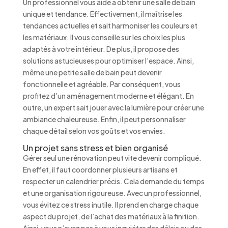
Un professionnel vous aide à obtenir une salle de bain
unique et tendance. Effectivement, il maîtrise les
tendances actuelles et sait harmoniser les couleurs et
les matériaux. Il vous conseille sur les choix les plus
adaptés à votre intérieur. De plus, il propose des
solutions astucieuses pour optimiser l’espace. Ainsi,
même une petite salle de bain peut devenir
fonctionnelle et agréable. Par conséquent, vous
profitez d’un aménagement moderne et élégant. En
outre, un expert sait jouer avec la lumière pour créer une
ambiance chaleureuse. Enfin, il peut personnaliser
chaque détail selon vos goûts et vos envies.
Un projet sans stress et bien organisé
Gérer seul une rénovation peut vite devenir compliqué.
En effet, il faut coordonner plusieurs artisans et
respecter un calendrier précis. Cela demande du temps
et une organisation rigoureuse. Avec un professionnel,
vous évitez ce stress inutile. Il prend en charge chaque
aspect du projet, de l’achat des matériaux à la finition.