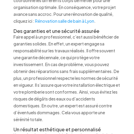
coordonne les différents corps de métier pour une
organisation optimale. En conséquence, votre projet
avance sans accroc. Pour une rénovation de qualité,
cliquez ici :
Rénovation salle de bain à Lyon
.
Des garanties et une sécurité assurée
Faire appel à un professionnel, c’est aussi bénéficier de
garanties solides. En effet, un expert engage sa
responsabilité sur les travaux réalisés. Il offre souvent
une garantie décennale, ce qui protège votre
investissement. En cas de problème, vous pouvez
obtenir des réparations sans frais supplémentaires. De
plus, un professionnel respecte les normes de sécurité
en vigueur. Il s’assure que votre installation électrique et
votre plomberie sont conformes. Ainsi, vous évitez les
risques de dégâts des eaux ou d’accidents
domestiques. En outre, un expert est assuré contre
d’éventuels dommages. Cela vous apporte une
sérénité totale.
Un résultat esthétique et personnalisé