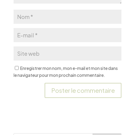
Enregistrer mon nom, mon e-mail et mon site dans
le navigateur pour mon prochain commentaire.
A
l
t
e
r