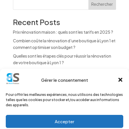
n
Rechercher
a
t
Recent Posts
i
v
Prix rénovation maison : quels sont les tarifs en 2025 ?
e
:
Combien coûte la rénovation d’une boutique à Lyon 1 et
comment optimiser son budget ?
Quelles sont les étapes clés pour réussir la rénovation
de votre boutique à Lyon 1 ?
Pourquoi la rénovation d’une boutique à Lyon 1 est
essentielle pour attirer plus de clients ?
Gérer le consentement
Quel budget prévoir pour une rénovation de bureaux à
Lyon 1 ?
Pour offrir les meilleures expériences, nous utilisons des technologies
telles que les cookies pour stocker et/ou accéder aux informations
des appareils.
Recent Comments
Aucun commentaire à afficher.
Accepter