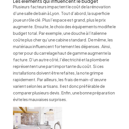
Les éléments qui influencent le budget
Plusieurs facteurs impactent le coût de la rénovation
d’une salle de bain à Lyon. Tout d’abord, la superficie
joue un rôle clé. Plus l’espace est grand, plus le prix
augmente. Ensuite, le choix des équipements modifie le
budget total. Par exemple, une douche à l’italienne
coûte plus cher qu’une cabine standard. De même, les
matériaux influencent fortement les dépenses. Ainsi,
opter pour du carrelage haut de gamme augmente la
facture. D’un autre côté, l’électricité et la plomberie
représentent une part importante du coût. Si ces
installations doivent être refaites, la note grimpe
rapidement. Par ailleurs, les frais de main-d’œuvre
varient selon les artisans. Il est donc préférable de
comparer plusieurs devis. Enfin, une bonne préparation
évite les mauvaises surprises.