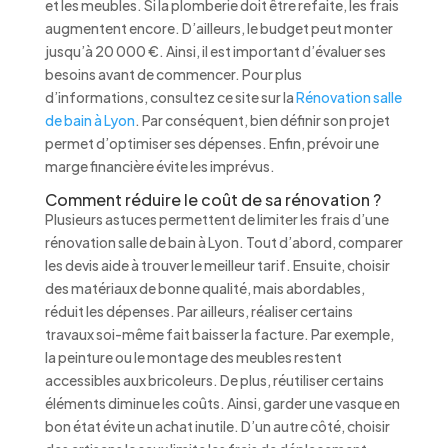
et les meubles. Si la plomberie doit être refaite, les frais
augmentent encore. D’ailleurs, le budget peut monter
jusqu’à 20 000 €. Ainsi, il est important d’évaluer ses
besoins avant de commencer. Pour plus
d’informations, consultez ce site sur la
Rénovation salle
de bain à Lyon
. Par conséquent, bien définir son projet
permet d’optimiser ses dépenses. Enfin, prévoir une
marge financière évite les imprévus.
Comment réduire le coût de sa rénovation ?
Plusieurs astuces permettent de limiter les frais d’une
rénovation salle de bain à Lyon. Tout d’abord, comparer
les devis aide à trouver le meilleur tarif. Ensuite, choisir
des matériaux de bonne qualité, mais abordables,
réduit les dépenses. Par ailleurs, réaliser certains
travaux soi-même fait baisser la facture. Par exemple,
la peinture ou le montage des meubles restent
accessibles aux bricoleurs. De plus, réutiliser certains
éléments diminue les coûts. Ainsi, garder une vasque en
bon état évite un achat inutile. D’un autre côté, choisir