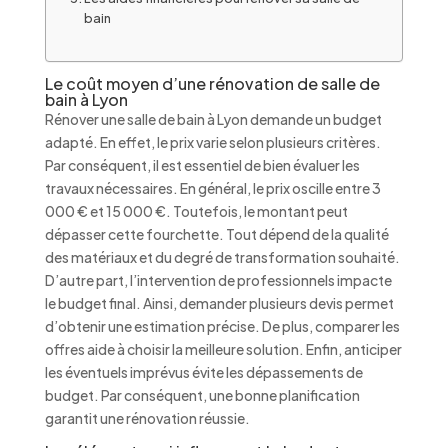
bain
Le coût moyen d’une rénovation de salle de
bain à Lyon
Rénover une salle de bain à Lyon demande un budget
adapté. En effet, le prix varie selon plusieurs critères.
Par conséquent, il est essentiel de bien évaluer les
travaux nécessaires. En général, le prix oscille entre 3
000 € et 15 000 €. Toutefois, le montant peut
dépasser cette fourchette. Tout dépend de la qualité
des matériaux et du degré de transformation souhaité.
D’autre part, l’intervention de professionnels impacte
le budget final. Ainsi, demander plusieurs devis permet
d’obtenir une estimation précise. De plus, comparer les
offres aide à choisir la meilleure solution. Enfin, anticiper
les éventuels imprévus évite les dépassements de
budget. Par conséquent, une bonne planification
garantit une rénovation réussie.