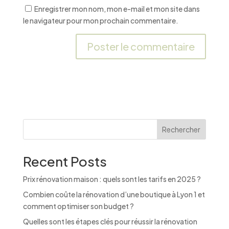
Enregistrer mon nom, mon e-mail et mon site dans
le navigateur pour mon prochain commentaire.
A
l
t
e
r
n
Rechercher
a
t
Recent Posts
i
v
Prix rénovation maison : quels sont les tarifs en 2025 ?
e
:
Combien coûte la rénovation d’une boutique à Lyon 1 et
comment optimiser son budget ?
Quelles sont les étapes clés pour réussir la rénovation