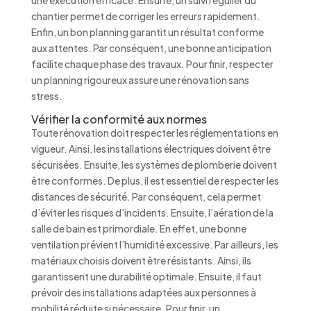
une exécution efficace. Ensuite, un suivi régulier du
chantier permet de corriger les erreurs rapidement.
Enfin, un bon planning garantit un résultat conforme
aux attentes. Par conséquent, une bonne anticipation
facilite chaque phase des travaux. Pour finir, respecter
un planning rigoureux assure une rénovation sans
stress.
Vérifier la conformité aux normes
Toute rénovation doit respecter les réglementations en
vigueur. Ainsi, les installations électriques doivent être
sécurisées. Ensuite, les systèmes de plomberie doivent
être conformes. De plus, il est essentiel de respecter les
distances de sécurité. Par conséquent, cela permet
d’éviter les risques d’incidents. Ensuite, l’aération de la
salle de bain est primordiale. En effet, une bonne
ventilation prévient l’humidité excessive. Par ailleurs, les
matériaux choisis doivent être résistants. Ainsi, ils
garantissent une durabilité optimale. Ensuite, il faut
prévoir des installations adaptées aux personnes à
mobilité réduite si nécessaire. Pour finir, un