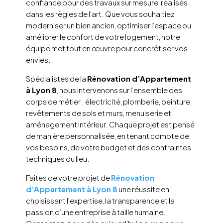
confiance pour des travaux sur mesure, réalisés
dans les règles de l’art. Que vous souhaitiez
moderniser un bien ancien, optimiser l’espace ou
améliorer le confort de votre logement, notre
équipe met tout en œuvre pour concrétiser vos
envies.
Spécialistes de la
Rénovation d’Appartement
à Lyon 8
, nous intervenons sur l’ensemble des
corps de métier : électricité, plomberie, peinture,
revêtements de sols et murs, menuiserie et
aménagement intérieur. Chaque projet est pensé
de manière personnalisée, en tenant compte de
vos besoins, de votre budget et des contraintes
techniques du lieu.
Faites de votre projet de
Rénovation
d’Appartement à Lyon 8
une réussite en
choisissant l’expertise, la transparence et la
passion d’une entreprise à taille humaine.